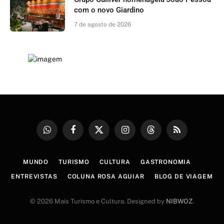
com o novo Giardino
7 de agosto de 2026
WhatsApp
Facebook
X
Instagram
Threads
RSS
(Twitter)
MUNDO
TURISMO
CULTURA
GASTRONOMIA
ENTREVISTAS
COLUNA ROSA AGUIAR
BLOG DE VIAGEM
© 2026 Mais Turismo e Cultura. Designed by
NIBWOZ
.