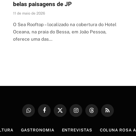
belas paisagens de JP
11 de maio de 2026
O Sea Rooftop – localizado na cobertura do Hotel
Oceana, na praia do Bessa, em João Pessoa,
oferece uma das…
WhatsApp
Facebook
X
Instagram
Threads
RSS
(Twitter)
LTURA
GASTRONOMIA
ENTREVISTAS
COLUNA ROSA A