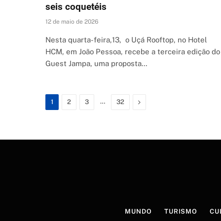
seis coquetéis
12 de maio de 2026
Nesta quarta-feira,13, o Uçá Rooftop, no Hotel
HCM, em João Pessoa, recebe a terceira edição do
Guest Jampa, uma proposta…
…
Next
1
2
3
32
MUNDO
TURISMO
CU