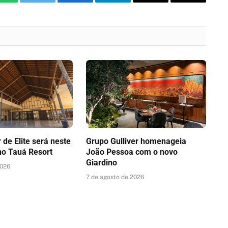
WhatsApp
Twitter
Facebook
Telegram
Threads
Copy
Link
de Elite será neste
Grupo Gulliver homenageia
no Tauá Resort
João Pessoa com o novo
Giardino
2026
7 de agosto de 2026