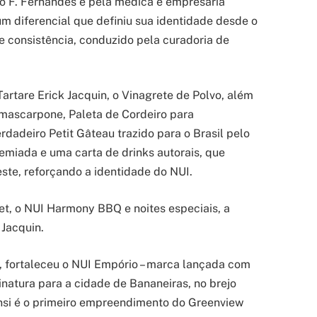
ão F. Fernandes e pela médica e empresária
 diferencial que definiu sua identidade desde o
 e consistência, conduzido pela curadoria de
artare Erick Jacquin, o Vinagrete de Polvo, além
mascarpone, Paleta de Cordeiro para
rdadeiro Petit Gâteau trazido para o Brasil pelo
emiada e uma carta de drinks autorais, que
este, reforçando a identidade do NUI.
t, o NUI Harmony BBQ e noites especiais, a
 Jacquin.
, fortaleceu o NUI Empório – marca lançada com
sinatura para a cidade de Bananeiras, no brejo
nsi é o primeiro empreendimento do Greenview