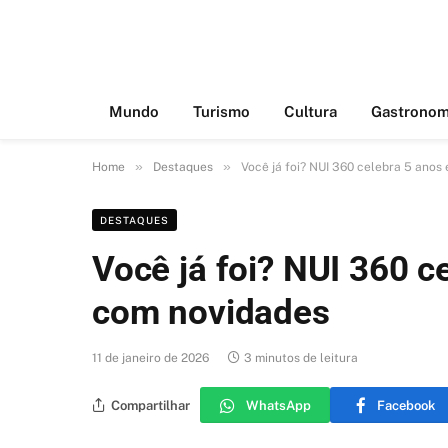
Mundo
Turismo
Cultura
Gastronom
»
»
Home
Destaques
Você já foi? NUI 360 celebra 5 ano
DESTAQUES
Você já foi? NUI 360 
com novidades
11 de janeiro de 2026
3 minutos de leitura
Compartilhar
WhatsApp
Facebook