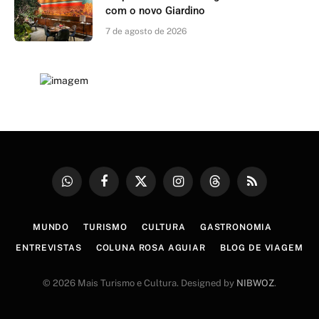
com o novo Giardino
7 de agosto de 2026
WhatsApp
Facebook
X
Instagram
Threads
RSS
(Twitter)
MUNDO
TURISMO
CULTURA
GASTRONOMIA
ENTREVISTAS
COLUNA ROSA AGUIAR
BLOG DE VIAGEM
© 2026 Mais Turismo e Cultura. Designed by
NIBWOZ
.