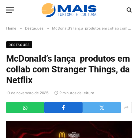
»
»
Home
Destaques
McDonald’s lança produtos em collab com Stranger Things, da Netflix
DESTAQUES
McDonald’s lança produtos em
collab com Stranger Things, da
Netflix
19 de novembro de 2025
2 minutos de leitura